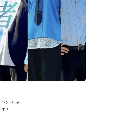
ラバンド､渚
ます！