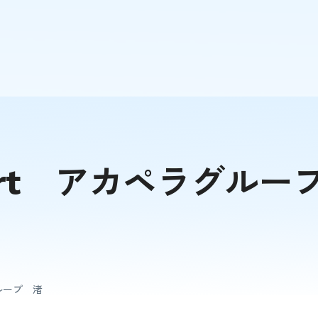
 Port アカペラグル
グループ 渚