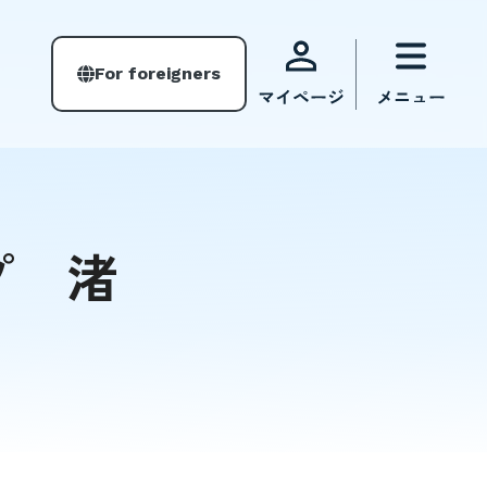
For foreigners
ープ 渚