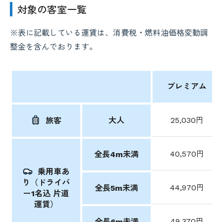
対象の客室一覧
※表に記載している運賃は、消費税・燃料油価格変動調
整金を含んでおります。
プレミアム
大人
25,030円
旅客
40,570円
全長4m未満
乗用車あ
り（ドライバ
44,970円
全長5m未満
ー1名込 片道
運賃）
49,370円
全長6m未満