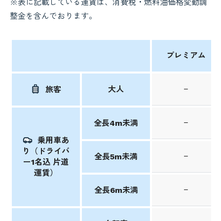
※表に記載している運賃は、消費税・燃料油価格変動調
整金を含んでおります。
プレミアム
大人
−
旅客
−
全長4m未満
乗用車あ
り（ドライバ
−
全長5m未満
ー1名込 片道
運賃）
−
全長6m未満