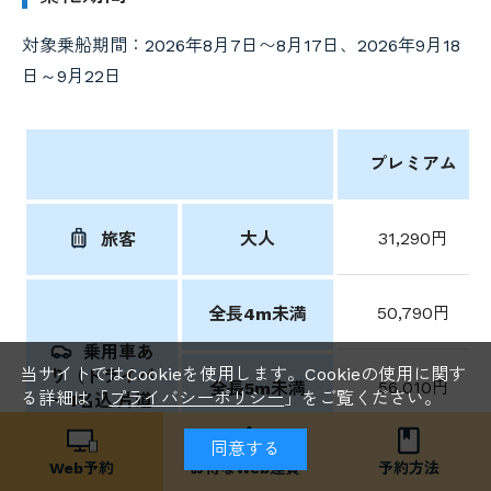
対象乗船期間：2026年8月7日〜8月17日、2026年9月18
日～9月22日
プレミアム
大人
31,290円
旅客
50,790円
全長4m未満
乗用車あ
当サイトではCookieを使用します。Cookieの使用に関す
り（ドライバ
56,010円
全長5m未満
る詳細は「
プライバシーポリシー
」をご覧ください。
ー1名込 片道
運賃）
同意する
61,240円
全長6m未満
Web予約
お得な
Web運賃
予約方法