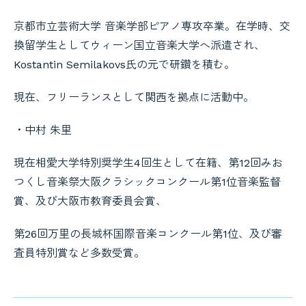
京都市立芸術大学 音楽学部ピアノ専攻卒業。在学時、交
換留学生としてウィーン国立音楽大学へ派遣され、
Kostantin Semilakovs
氏の元で研鑽を積む。
現在、フリーランスとして関西を拠点に活動中。
・中村 朱里
現在相愛大学特別奨学生
4
回生として在籍、第
12
回みお
つくし音楽祭大阪クラシックコンクール第
1
位音楽監督
賞、及び大阪市教育委員会賞、
第
26
回万里の長城杯国際音楽コンクール第
1
位、及び審
査員特別賞など多数受賞。