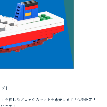
ップ！
う」を模したブロックのキットを販売します！個数限定！
行います！