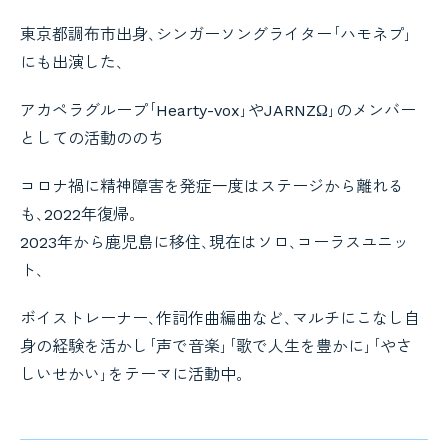
東京都調布市出身､シンガーソングライター｢ハモネプ｣
にも出演した､
アカペラグループ｢Hearty-vox｣やJARNZΩ｣のメンバー
としての活動ののち
コロナ禍に精神障害を発症一度はステージから離れる
も､2022年復帰｡
2023年から鹿児島に移住､現在はソロ､コーラスユニッ
ト､
ボイストレーナー､作詞作曲編曲など､マルチにこなし自
身の経験を活かし｢声で音楽｣｢歌で人生を豊かに｣｢やさ
しいせかい｣をテーマに活動中｡