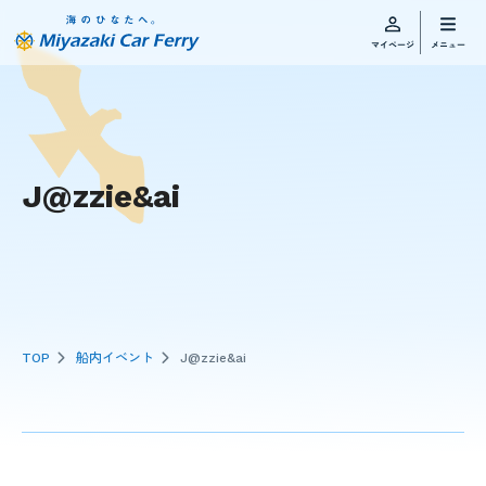
J@zzie&ai
TOP
船内イベント
J@zzie&ai