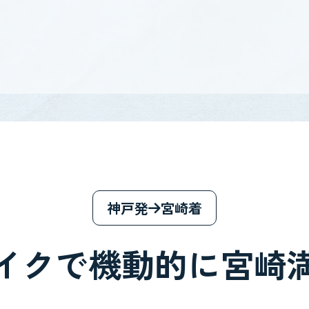
神戸発
宮崎着
イクで機動的に宮崎