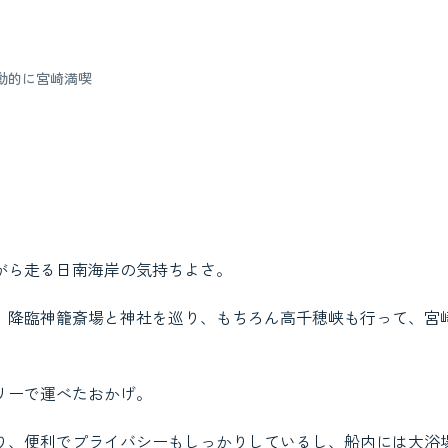
動的に宮崎満喫
がら走る日南海岸の気持ちよさ。
、降臨神籠斎場と神社を巡り、もちろん高千穂峡も行って、宮
リーで運べたおかげ。
り、便利でプライバシーもしっかりしているし、船内には大浴