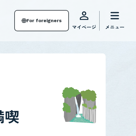
For foreigners
満喫