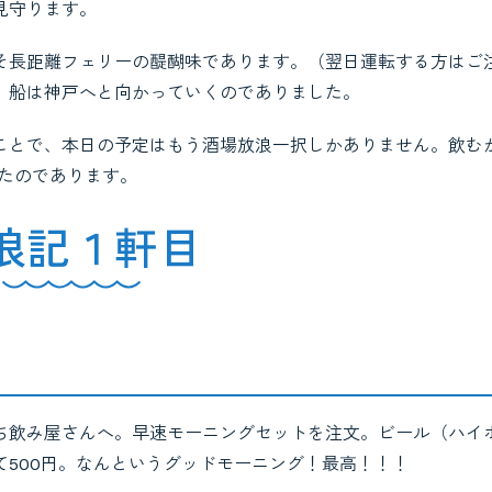
見守ります。
そ長距離フェリーの醍醐味であります。（翌日運転する方はご
、船は神戸へと向かっていくのでありました。
ことで、本日の予定はもう酒場放浪一択しかありません。飲む
れたのであります。
浪記１軒目
ち飲み屋さんへ。早速モーニングセットを注文。ビール（ハイ
500円。なんというグッドモーニング！最高！！！