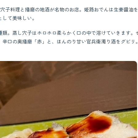
る穴子料理と播磨の地酒が名物のお店。姫路おでんは生姜醤油
として美味しい。
種類。蒸し穴子はホロホロ柔らかく口の中で溶けていきます。
。辛口の奥播磨「赤」と、ほんのり甘い官兵衛濁り酒をグビリ