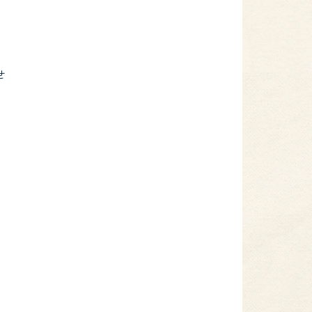
を
せ
。