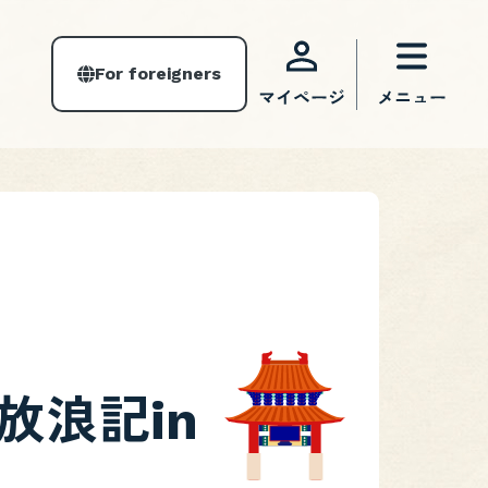
For foreigners
放浪記in