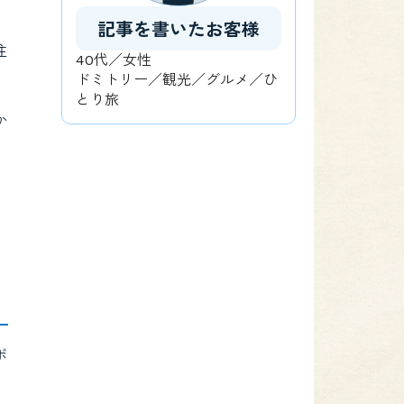
記事を書いたお客様
注
40代／女性
ドミトリー／観光／グルメ／ひ
とり旅
か
ボ