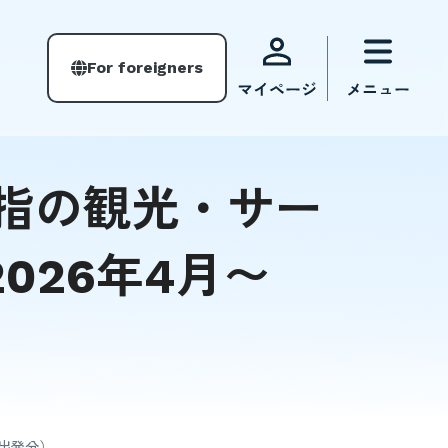
For foreigners
指の観光・サー
026年4月〜
月出発分）